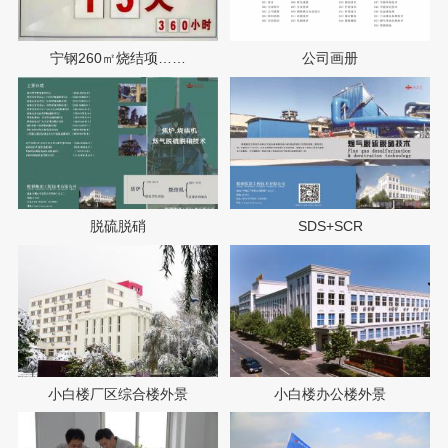
宁钢260㎡烧结项……
公司画册
脱硫脱硝
SDS+SCR
小白楼厂区综合楼外景
小白楼办公楼外景