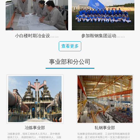
小白楼时期冶金设……
参加鞍钢集团运动……
查看更多
事业部和分公司
业部
轧钢事业部
规划建筑
员70人，其中教授
轧钢事业部由原轧钢室、工业炉室和机械制造室
规划建筑事业部，现有工程技术
中级职称31人。冶炼
组成，是工程技术有限公司一支实力最强的设计
教授级高工2人，高级职称32