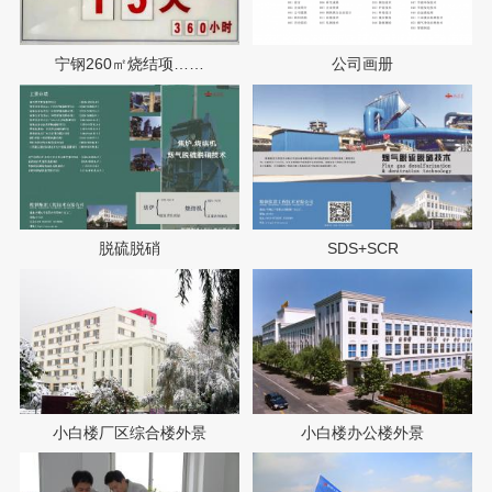
宁钢260㎡烧结项……
公司画册
脱硫脱硝
SDS+SCR
小白楼厂区综合楼外景
小白楼办公楼外景