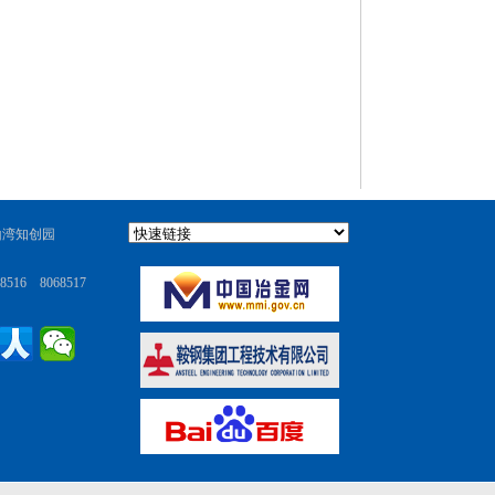
山湾知创园
8516 8068517