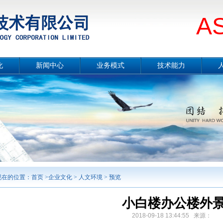
A
化
新闻中心
业务模式
技术能力
册
公司要闻
总体介绍
技术能力概况
片
媒体报道
设计咨询
冶金工程技术
念
项目公示
工程总承包
节能环保技术
采
行业分析
合同能源管理服务
城市服务
境
工程监理
勘测及岩土工程
智能制造
案例展示
现在的位置：
首页
>
企业文化
>
人文环境
> 预览
小白楼办公楼外
2018-09-18 13:44:55 来源：