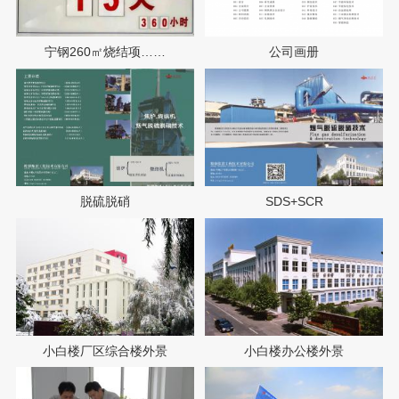
宁钢260㎡烧结项……
公司画册
脱硫脱硝
SDS+SCR
小白楼厂区综合楼外景
小白楼办公楼外景